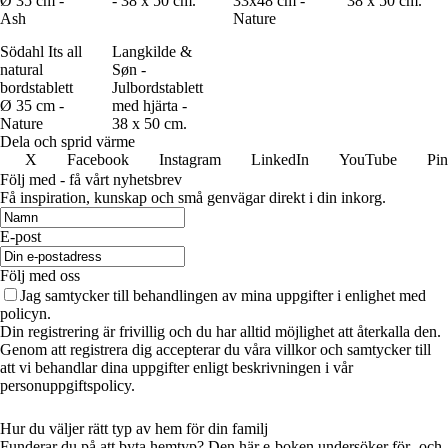
Ø 35 cm -
- 38 x 50 cm.
33x48 cm -
38 x 50 cm.
Ash
Nature
Södahl Its all
Langkilde &
natural
Søn -
bordstablett
Julbordstablett
Ø 35 cm -
med hjärta -
Nature
38 x 50 cm.
Dela och sprid värme
X
Facebook
Instagram
LinkedIn
YouTube
Pin
Följ med - få vårt nyhetsbrev
Få inspiration, kunskap och små genvägar direkt i din inkorg.
E-post
Följ med oss
Jag samtycker till behandlingen av mina uppgifter i enlighet med
policyn.
Din registrering är frivillig och du har alltid möjlighet att återkalla den.
Genom att registrera dig accepterar du våra villkor och samtycker till
att vi behandlar dina uppgifter enligt beskrivningen i vår
personuppgiftspolicy.
Hur du väljer rätt typ av hem för din familj
Funderar du på att byta hemtyp? Den här e-boken undersöker för- och