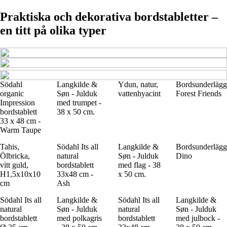
Praktiska och dekorativa bordstabletter –
en titt på olika typer
Södahl
Langkilde &
Ydun, natur,
Bordsunderlägg
organic
Søn - Julduk
vattenhyacint
Forest Friends
Impression
med trumpet -
bordstablett
38 x 50 cm.
33 x 48 cm -
Warm Taupe
Tahis,
Södahl Its all
Langkilde &
Bordsunderlägg
Ölbricka,
natural
Søn - Julduk
Dino
vitt guld,
bordstablett
med flag - 38
H1,5x10x10
33x48 cm -
x 50 cm.
cm
Ash
Södahl Its all
Langkilde &
Södahl Its all
Langkilde &
natural
Søn - Julduk
natural
Søn - Julduk
bordstablett
med polkagris
bordstablett
med julbock -