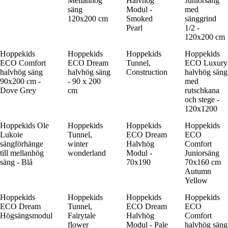
Mellanhög
Halvhög
Juniorsäng
säng
Modul -
med
120x200 cm
Smoked
sänggrind
Pearl
1/2 -
120x200 cm
Hoppekids
Hoppekids
Hoppekids
Hoppekids
ECO Comfort
ECO Dream
Tunnel,
ECO Luxury
halvhög säng
halvhög säng
Construction
halvhög säng
90x200 cm -
- 90 x 200
med
Dove Grey
cm
rutschkana
och stege -
120x1200
Hoppekids Ole
Hoppekids
Hoppekids
Hoppekids
Lukoie
Tunnel,
ECO Dream
ECO
sängförhänge
winter
Halvhög
Comfort
till mellanhög
wonderland
Modul -
Juniorsäng
säng - Blå
70x190
70x160 cm
Autumn
Yellow
Hoppekids
Hoppekids
Hoppekids
Hoppekids
ECO Dream
Tunnel,
ECO Dream
ECO
Högsängsmodul
Fairytale
Halvhög
Comfort
flower
Modul - Pale
halvhög säng