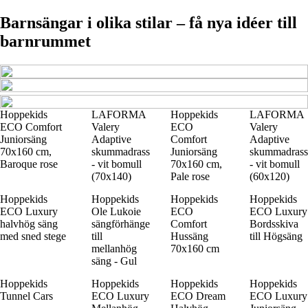
Barnsängar i olika stilar – få nya idéer till
barnrummet
Hoppekids
LAFORMA
Hoppekids
LAFORMA
ECO Comfort
Valery
ECO
Valery
Juniorsäng
Adaptive
Comfort
Adaptive
70x160 cm,
skummadrass
Juniorsäng
skummadrass
Baroque rose
- vit bomull
70x160 cm,
- vit bomull
(70x140)
Pale rose
(60x120)
Hoppekids
Hoppekids
Hoppekids
Hoppekids
ECO Luxury
Ole Lukoie
ECO
ECO Luxury
halvhög säng
sängförhänge
Comfort
Bordsskiva
med sned stege
till
Hussäng
till Högsäng
mellanhög
70x160 cm
säng - Gul
Hoppekids
Hoppekids
Hoppekids
Hoppekids
Tunnel Cars
ECO Luxury
ECO Dream
ECO Luxury