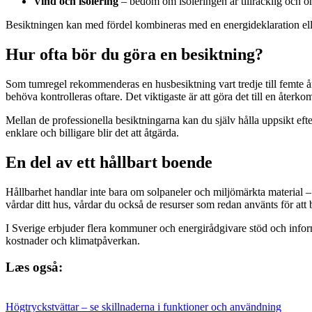
Vind och isolering
– bedöm om isoleringen är tillräcklig och om
Besiktningen kan med fördel kombineras med en energideklaration eller 
Hur ofta bör du göra en besiktning?
Som tumregel rekommenderas en husbesiktning vart tredje till femte år,
behöva kontrolleras oftare. Det viktigaste är att göra det till en återkom
Mellan de professionella besiktningarna kan du själv hålla uppsikt efte
enklare och billigare blir det att åtgärda.
En del av ett hållbart boende
Hållbarhet handlar inte bara om solpaneler och miljömärkta material – 
vårdar ditt hus, vårdar du också de resurser som redan använts för att
I Sverige erbjuder flera kommuner och energirådgivare stöd och inform
kostnader och klimatpåverkan.
Læs også:
Högtryckstvättar – se skillnaderna i funktioner och användning