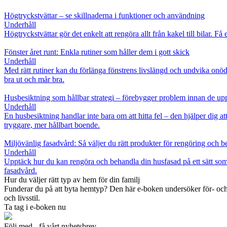
Högtryckstvättar – se skillnaderna i funktioner och användning
Underhåll
Högtryckstvättar gör det enkelt att rengöra allt från kakel till bilar.
Fönster året runt: Enkla rutiner som håller dem i gott skick
Underhåll
Med rätt rutiner kan du förlänga fönstrens livslängd och undvika onöd
bra ut och mår bra.
Husbesiktning som hållbar strategi – förebygger problem innan de up
Underhåll
En husbesiktning handlar inte bara om att hitta fel – den hjälper dig
tryggare, mer hållbart boende.
Miljövänlig fasadvård: Så väljer du rätt produkter för rengöring och 
Underhåll
Upptäck hur du kan rengöra och behandla din husfasad på ett sätt so
fasadvård.
Hur du väljer rätt typ av hem för din familj
Funderar du på att byta hemtyp? Den här e-boken undersöker för- och n
och livsstil.
Ta tag i e-boken nu
Följ med - få vårt nyhetsbrev