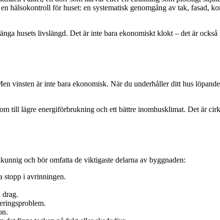
 en hälsokontroll för huset: en systematisk genomgång av tak, fasad, ko
nga husets livslängd. Det är inte bara ekonomiskt klokt – det är också
Men vinsten är inte bara ekonomisk. När du underhåller ditt hus löpan
tom till lägre energiförbrukning och ett bättre inomhusklimat. Det är cirk
kunnig och bör omfatta de viktigaste delarna av byggnaden:
a stopp i avrinningen.
a drag.
neringsproblem.
on.