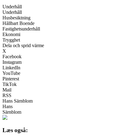
Underhåll
Underhåll
Husbesiktning
Hållbart Boende
Fastighetsunderhåll
Ekonomi
Trygghet
Dela och sprid värme
X
Facebook
Instagram
LinkedIn
YouTube
Pinterest
TikTok
Mail
RSS
Hans Särnblom
Hans
Särnblom
Læs også: