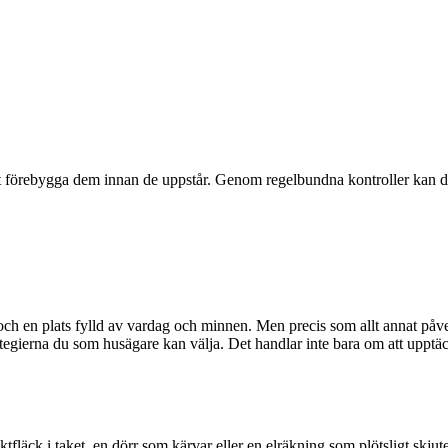
 att förebygga dem innan de uppstår. Genom regelbundna kontroller kan 
 och en plats fylld av vardag och minnen. Men precis som allt annat påv
tegierna du som husägare kan välja. Det handlar inte bara om att upptä
uktfläck i taket, en dörr som kärvar eller en elräkning som plötsligt s