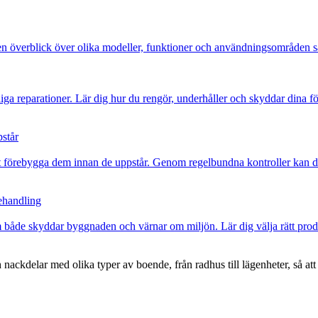
 Få en överblick över olika modeller, funktioner och användningsområden s
iga reparationer. Lär dig hur du rengör, underhåller och skyddar dina f
pstår
 att förebygga dem innan de uppstår. Genom regelbundna kontroller kan 
behandling
m både skyddar byggnaden och värnar om miljön. Lär dig välja rätt prod
ackdelar med olika typer av boende, från radhus till lägenheter, så att