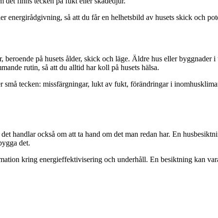
 det finns tecken på fukt eller skadedjur.
energirådgivning, så att du får en helhetsbild av husets skick och poten
 beroende på husets ålder, skick och läge. Äldre hus eller byggnader i u
mande rutin, så att du alltid har koll på husets hälsa.
r små tecken: missfärgningar, lukt av fukt, förändringar i inomhusklimate
det handlar också om att ta hand om det man redan har. En husbesiktning
 bygga det.
ation kring energieffektivisering och underhåll. En besiktning kan vara