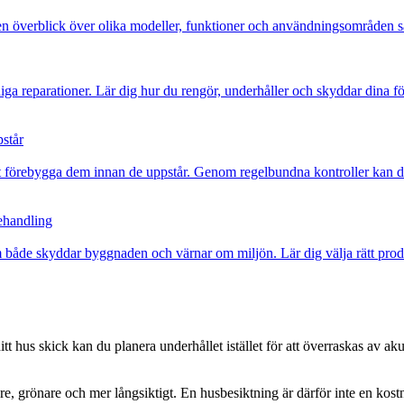
 Få en överblick över olika modeller, funktioner och användningsområden s
iga reparationer. Lär dig hur du rengör, underhåller och skyddar dina f
pstår
 att förebygga dem innan de uppstår. Genom regelbundna kontroller kan 
behandling
m både skyddar byggnaden och värnar om miljön. Lär dig välja rätt prod
tt hus skick kan du planera underhållet istället för att överraskas av a
are, grönare och mer långsiktigt. En husbesiktning är därför inte en kost