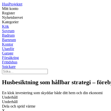
Hus
Projektet
Mitt konto
Register
Nyhetsbrevet
Kategorier
Kök
Sovrum
Badrum
Barnrum
Kontor
Utanför
Garage
Försäkring
Fritidshus
Snickare
Husbesiktning som hållbar strategi – före
En klok investering som skyddar både ditt hem och din ekonomi
Underhåll
Underhåll
Dela och sprid värme
X