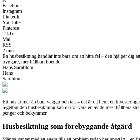
Facebook
Instagram
LinkedIn
YouTube
Pinterest
TikTok
Mail
RSS
2 min
En husbesiktning handlar inte bara om att hitta fel – den hjälper dig
tryggare, mer hållbart boende.
Hans Särnblom
Hans
Särnblom
Ett hus är mer än bara väggar och tak – det är ett hem, en investering
regelbunden husbesiktning kan därför vara en av de mest hållbara stra
pengar och bekymmer.
Husbesiktning som förebyggande åtgärd
Många väntar med att agera tills ett problem redan har uppstått – en f