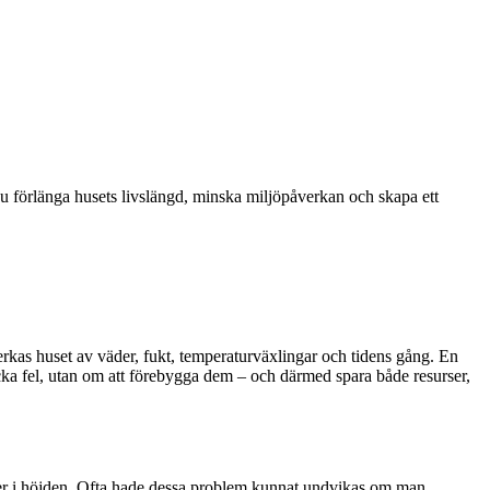
du förlänga husets livslängd, minska miljöpåverkan och skapa ett
erkas huset av väder, fukt, temperaturväxlingar och tidens gång. En
cka fel, utan om att förebygga dem – och därmed spara både resurser,
kjuter i höjden. Ofta hade dessa problem kunnat undvikas om man