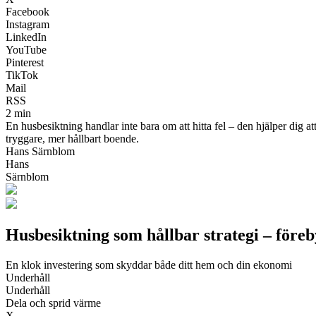
Facebook
Instagram
LinkedIn
YouTube
Pinterest
TikTok
Mail
RSS
2 min
En husbesiktning handlar inte bara om att hitta fel – den hjälper dig
tryggare, mer hållbart boende.
Hans Särnblom
Hans
Särnblom
Husbesiktning som hållbar strategi – före
En klok investering som skyddar både ditt hem och din ekonomi
Underhåll
Underhåll
Dela och sprid värme
X