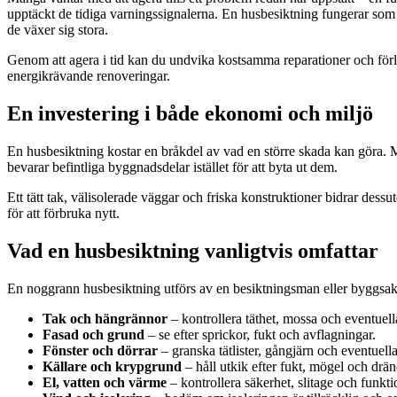
upptäckt de tidiga varningssignalerna. En husbesiktning fungerar som
de växer sig stora.
Genom att agera i tid kan du undvika kostsamma reparationer och förlä
energikrävande renoveringar.
En investering i både ekonomi och miljö
En husbesiktning kostar en bråkdel av vad en större skada kan göra. 
bevarar befintliga byggnadsdelar istället för att byta ut dem.
Ett tätt tak, välisolerade väggar och friska konstruktioner bidrar dessu
för att förbruka nytt.
Vad en husbesiktning vanligtvis omfattar
En noggrann husbesiktning utförs av en besiktningsman eller byggsak
Tak och hängrännor
– kontrollera täthet, mossa och eventuell
Fasad och grund
– se efter sprickor, fukt och avflagningar.
Fönster och dörrar
– granska tätlister, gångjärn och eventuell
Källare och krypgrund
– håll utkik efter fukt, mögel och drä
El, vatten och värme
– kontrollera säkerhet, slitage och funkti