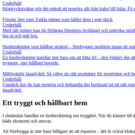
Underhåll
Högtryckstvättar gör det enkelt att rengöra allt från kakel till bilar.
Fönster året runt: Enkla rutiner som håller dem i gott skick
Underhåll
Med rätt rutiner kan du förlänga fönstrens livslängd och undvika onöd
bra ut och mår bra.
Husbesiktning som hållbar strategi – förebygger problem innan de up
Underhåll
En husbesiktning handlar inte bara om att hitta fel – den hjälper dig
tryggare, mer hållbart boende.
Miljövänlig fasadvård: Så väljer du rätt produkter för rengöring och 
Underhåll
Upptäck hur du kan rengöra och behandla din husfasad på ett sätt so
fasadvård.
Ett tryggt och hållbart hem
I slutändan handlar en husbesiktning om trygghet. När du känner till di
både ekonomi och ansvar.
Att förebygga är inte bara billigare än att reparera – det är också klok