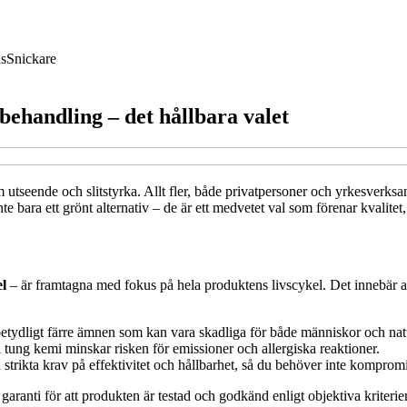
us
Snickare
ehandling – det hållbara valet
 utseende och slitstyrka. Allt fler, både privatpersoner och yrkesverksa
 bara ett grönt alternativ – de är ett medvetet val som förenar kvalitet,
l
– är framtagna med fokus på hela produktens livscykel. Det innebär att
etydligt färre ämnen som kan vara skadliga för både människor och nat
tung kemi minskar risken för emissioner och allergiska reaktioner.
trikta krav på effektivitet och hållbarhet, så du behöver inte kompromi
aranti för att produkten är testad och godkänd enligt objektiva kriterier