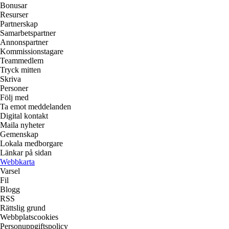
Bonusar
Resurser
Partnerskap
Samarbetspartner
Annonspartner
Kommissionstagare
Teammedlem
Tryck mitten
Skriva
Personer
Följ med
Ta emot meddelanden
Digital kontakt
Maila nyheter
Gemenskap
Lokala medborgare
Länkar på sidan
Webbkarta
Varsel
Fil
Blogg
RSS
Rättslig grund
Webbplatscookies
Personuppgiftspolicy