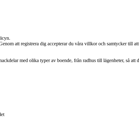
licyn.
n. Genom att registrera dig accepterar du våra villkor och samtycker till a
ckdelar med olika typer av boende, från radhus till lägenheter, så att 
let