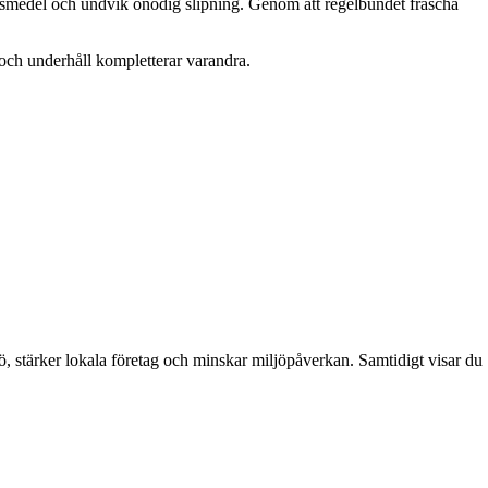
ngsmedel och undvik onödig slipning. Genom att regelbundet fräscha
d och underhåll kompletterar varandra.
ö, stärker lokala företag och minskar miljöpåverkan. Samtidigt visar du