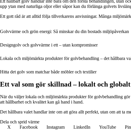
Ett hållbart golv handlar inte bara om den första behandlingen, utan 
upp ytan med naturliga oljor eller såpor kan du förlänga golvets livslän
Ett gott råd är att alltid följa tillverkarens anvisningar. Många miljöm
Golvvärme och grön energi: Så minskar du din bostads miljöpåverkan
Designgolv och golvvärme i ett – utan kompromisser
Lokala och miljömärkta produkter för golvbehandling – det hållbara va
Hitta det golv som matchar både möbler och textilier
Ett val som gör skillnad – lokalt och globalt
När du väljer lokala och miljömärkta produkter för golvbehandling gör 
att hållbarhet och kvalitet kan gå hand i hand.
Det hållbara valet handlar inte om att göra allt perfekt, utan om att ta med
Dela och sprid värme
X
Facebook
Instagram
LinkedIn
YouTube
Pin