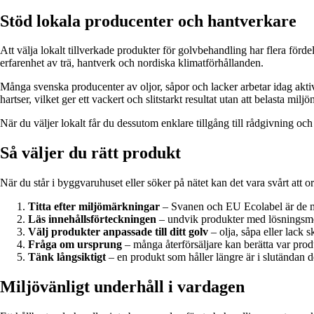
Stöd lokala producenter och hantverkare
Att välja lokalt tillverkade produkter för golvbehandling har flera förd
erfarenhet av trä, hantverk och nordiska klimatförhållanden.
Många svenska producenter av oljor, såpor och lacker arbetar idag akti
hartser, vilket ger ett vackert och slitstarkt resultat utan att belasta milj
När du väljer lokalt får du dessutom enklare tillgång till rådgivning och
Så väljer du rätt produkt
När du står i byggvaruhuset eller söker på nätet kan det vara svårt att ori
Titta efter miljömärkningar
– Svanen och EU Ecolabel är de m
Läs innehållsförteckningen
– undvik produkter med lösningsmed
Välj produkter anpassade till ditt golv
– olja, såpa eller lack 
Fråga om ursprung
– många återförsäljare kan berätta var prod
Tänk långsiktigt
– en produkt som håller längre är i slutändan de
Miljövänligt underhåll i vardagen