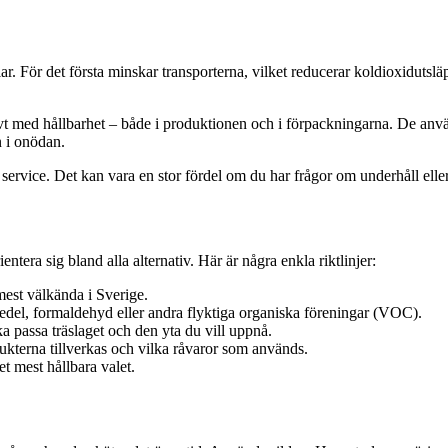
elar. För det första minskar transporterna, vilket reducerar koldioxiduts
vt med hållbarhet – både i produktionen och i förpackningarna. De anvä
ön i onödan.
 service. Det kan vara en stor fördel om du har frågor om underhåll eller
entera sig bland alla alternativ. Här är några enkla riktlinjer:
est välkända i Sverige.
el, formaldehyd eller andra flyktiga organiska föreningar (VOC).
ska passa träslaget och den yta du vill uppnå.
ukterna tillverkas och vilka råvaror som används.
t mest hållbara valet.