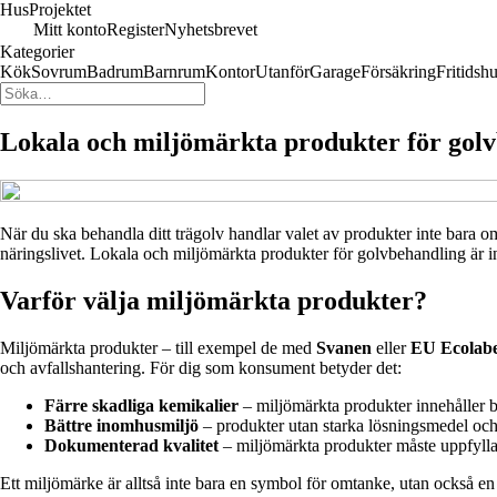
Hus
Projektet
Mitt konto
Register
Nyhetsbrevet
Kategorier
Kök
Sovrum
Badrum
Barnrum
Kontor
Utanför
Garage
Försäkring
Fritidsh
Lokala och miljömärkta produkter för golvb
När du ska behandla ditt trägolv handlar valet av produkter inte bara om
näringslivet. Lokala och miljömärkta produkter för golvbehandling är inte
Varför välja miljömärkta produkter?
Miljömärkta produkter – till exempel de med
Svanen
eller
EU Ecolabe
och avfallshantering. För dig som konsument betyder det:
Färre skadliga kemikalier
– miljömärkta produkter innehåller b
Bättre inomhusmiljö
– produkter utan starka lösningsmedel och 
Dokumenterad kvalitet
– miljömärkta produkter måste uppfylla s
Ett miljömärke är alltså inte bara en symbol för omtanke, utan också en g