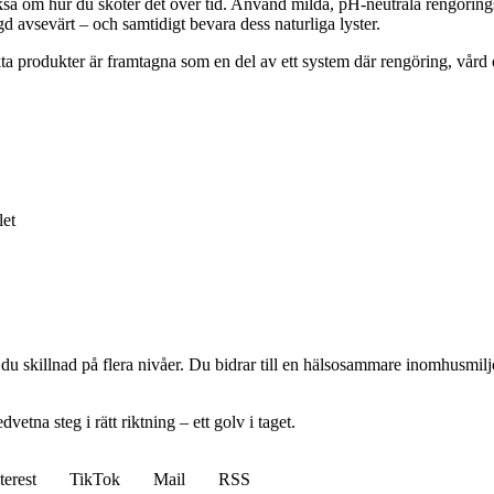
också om hur du sköter det över tid. Använd milda, pH-neutrala rengöri
gd avsevärt – och samtidigt bevara dess naturliga lyster.
ärkta produkter är framtagna som en del av ett system där rengöring, vår
let
du skillnad på flera nivåer. Du bidrar till en hälsosammare inomhusmilj
vetna steg i rätt riktning – ett golv i taget.
terest
TikTok
Mail
RSS