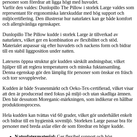
personer som föredrar att ligga högt med huvudet.
Varför den valdes: Dunlopillo The Pillow i storlek Large valdes som
representant för ergonomiska latexkuddar med hög support och
miljöcertifiering. Den illustrerar hur naturlatex kan ge både komfort
och allergivänliga egenskaper.
Dunlopillo The Pillow kudde i storlek Large är tillverkad av
naturlatex, vilket ger en kombination av flexibilitet och stöd.
Materialet anpassar sig efter huvudets och nackens form och bidrar
till en stabil liggposition under natten.
Latexens öppna struktur gör kudden särskilt andningsbar, vilket
hjälper till att reglera temperaturen och minska fuktansamling.
Denna egenskap gör den lämplig för personer som önskar en fräsch
och torr sovupplevelse.
Kudden är både Svanenmärkt och Oeko-Tex-certifierad, vilket visar
att den är producerad med fokus på miljö och utan skadliga ämnen.
Den bär dessutom Moreganic-märkningen, som indikerar en hållbar
produktionsprocess.
Hela kudden kan tvättas vid 60 grader, vilket gör underhållet enkelt
och bidrar till en hygienisk sovmiljö. Storleken Large passar bra för
personer med breda axlar eller de som föredrar en högre kudde.
Naturlatexmaterial:
Ger flexibel support och hög