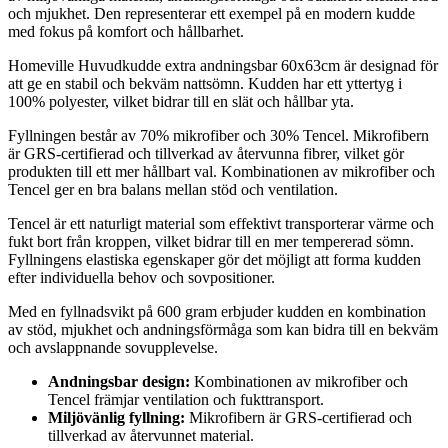
och mjukhet. Den representerar ett exempel på en modern kudde
med fokus på komfort och hållbarhet.
Homeville Huvudkudde extra andningsbar 60x63cm är designad för
att ge en stabil och bekväm nattsömn. Kudden har ett yttertyg i
100% polyester, vilket bidrar till en slät och hållbar yta.
Fyllningen består av 70% mikrofiber och 30% Tencel. Mikrofibern
är GRS-certifierad och tillverkad av återvunna fibrer, vilket gör
produkten till ett mer hållbart val. Kombinationen av mikrofiber och
Tencel ger en bra balans mellan stöd och ventilation.
Tencel är ett naturligt material som effektivt transporterar värme och
fukt bort från kroppen, vilket bidrar till en mer tempererad sömn.
Fyllningens elastiska egenskaper gör det möjligt att forma kudden
efter individuella behov och sovpositioner.
Med en fyllnadsvikt på 600 gram erbjuder kudden en kombination
av stöd, mjukhet och andningsförmåga som kan bidra till en bekväm
och avslappnande sovupplevelse.
Andningsbar design:
Kombinationen av mikrofiber och
Tencel främjar ventilation och fukttransport.
Miljövänlig fyllning:
Mikrofibern är GRS-certifierad och
tillverkad av återvunnet material.