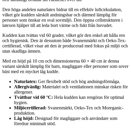
Den höga andelen naturlatex bidrar till en effektiv luftcirkulation,
vilket gör kudden särskilt andningsbar och därmed lämplig för
personer som önskar en sval sovmiljö. Den öppna cellstrukturen i
latexen hjälper till att leda bort värme och fukt från huvudet.
Kudden kan tvättas vid 60 grader, vilket gör den enkel att hålla ren
och hygienisk. Den är dessutom både Svanenmärkt och Oeko-Tex-
certifierad, vilket visar att den är producerad med fokus på miljö och
utan skadliga ämnen.
Med en höjd på 10 cm och dimensionerna 60 × 40 cm är denna
variant särskilt lämplig för barn, magliggare eller personer som sover
bäst med en mycket låg kudde.
Naturlatex:
Ger flexibelt stöd och hög andningsförmåga.
Allergivänlig:
Materialet och ventilationen minskar risken för
allergener.
Tvättbar vid 60 °C:
Hela kudden kan rengöras för optimal
hygien.
Miljöcertifierad:
Svanenmärkt, Oeko-Tex och Moreganic-
produktion.
Låg höjd:
Designad för magliggare och användare som
föredrar minimalt stöd.