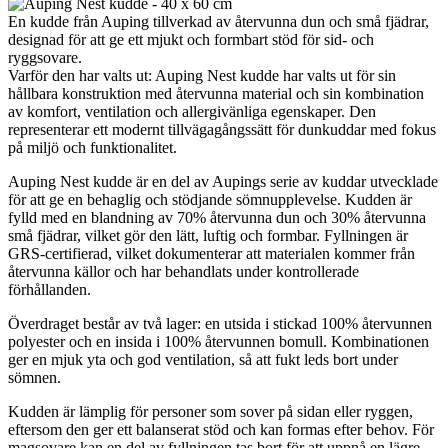
En kudde från Auping tillverkad av återvunna dun och små fjädrar,
designad för att ge ett mjukt och formbart stöd för sid- och
ryggsovare.
Varför den har valts ut: Auping Nest kudde har valts ut för sin
hållbara konstruktion med återvunna material och sin kombination
av komfort, ventilation och allergivänliga egenskaper. Den
representerar ett modernt tillvägagångssätt för dunkuddar med fokus
på miljö och funktionalitet.
Auping Nest kudde är en del av Aupings serie av kuddar utvecklade
för att ge en behaglig och stödjande sömnupplevelse. Kudden är
fylld med en blandning av 70% återvunna dun och 30% återvunna
små fjädrar, vilket gör den lätt, luftig och formbar. Fyllningen är
GRS-certifierad, vilket dokumenterar att materialen kommer från
återvunna källor och har behandlats under kontrollerade
förhållanden.
Överdraget består av två lager: en utsida i stickad 100% återvunnen
polyester och en insida i 100% återvunnen bomull. Kombinationen
ger en mjuk yta och god ventilation, så att fukt leds bort under
sömnen.
Kudden är lämplig för personer som sover på sidan eller ryggen,
eftersom den ger ett balanserat stöd och kan formas efter behov. För
magsovare kan en del av fyllningen tas bort för att uppnå en lägre