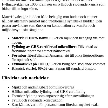
Fyllnadsvikten på 1000 gram ger en fyllig och stödjande känsla som
bidrar till en lugn sömn.
Materialvalet gör kudden både behaglig mot huden och ett mer
hållbart alternativ jämfört med traditionella syntetiska kuddar. Den
passar användare som önskar en kombination av komfort och
miljöhänsyn i sitt sänglinne.
Material i 100% bomull:
Ger en mjuk och behaglig yta mot
huden.
Fyllning av GRS-certifierad mikrofiber:
Tillverkad av
återvunna fibrer för ett mer hållbart val.
Formbar fiberfyllning:
Anpassar sig till olika liggpositioner
för optimalt stöd.
Fyllnadsvikt på 1000 g:
Ger en fyllig och stödjande komfort.
Klassisk storlek 60x63 cm:
Passar till standard örngott.
Fördelar och nackdelar
Mjukt och andningsbart bomullsöverdrag
Hållbar mikrofiberfyllning med GRS-certifiering
Formbar fyllning som anpassar sig efter sovställningen
Fyllig och stödjande konstruktion
Kan kännas varm för personer som föredrar mycket svala