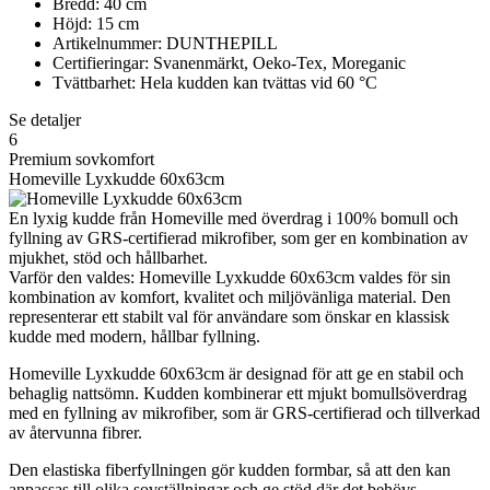
Bredd: 40 cm
Höjd: 15 cm
Artikelnummer: DUNTHEPILL
Certifieringar: Svanenmärkt, Oeko-Tex, Moreganic
Tvättbarhet: Hela kudden kan tvättas vid 60 °C
Se detaljer
6
Premium sovkomfort
Homeville Lyxkudde 60x63cm
En lyxig kudde från Homeville med överdrag i 100% bomull och
fyllning av GRS-certifierad mikrofiber, som ger en kombination av
mjukhet, stöd och hållbarhet.
Varför den valdes: Homeville Lyxkudde 60x63cm valdes för sin
kombination av komfort, kvalitet och miljövänliga material. Den
representerar ett stabilt val för användare som önskar en klassisk
kudde med modern, hållbar fyllning.
Homeville Lyxkudde 60x63cm är designad för att ge en stabil och
behaglig nattsömn. Kudden kombinerar ett mjukt bomullsöverdrag
med en fyllning av mikrofiber, som är GRS-certifierad och tillverkad
av återvunna fibrer.
Den elastiska fiberfyllningen gör kudden formbar, så att den kan
anpassas till olika sovställningar och ge stöd där det behövs.