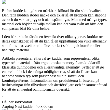
En bra kudde kan göra en märkbar skillnad för din sömnkvalitet.
Den rätta kudden stöder nacke och axlar så att kroppen kan slappna
av, och du vaknar pigg och utan spänningar. Men med många typer,
material och höjder att välja mellan kan det vara svårt att hitta den
som passar bäst för dina behov.
I den här artikeln får du en översikt över olika typer av kuddar och
deras egenskaper, så att du kan få en uppfattning om vilka alternativ
som finns – oavsett om du föredrar fast stöd, mjuk komfort eller
naturliga material.
Artikeln presenterar ett urval av kuddar som representerar olika
typer och material – från ergonomiska memory foam-kuddar till
klassiska dunmodeller och allergivänliga alternativ. Syftet är att ge
en bred inblick i de många möjligheterna, så att du lättare kan
bedöma vilken typ som passar bäst till din sovstil och
komfortpreferens. Informationen om produkterna är baserad på
beskrivningar från tillverkare och återförsäljare och är sammanfattad
för att ge en neutral och informativ översikt.
1
Hållbar sovkomfort
Auping Nest kudde - 40 x 60 cm