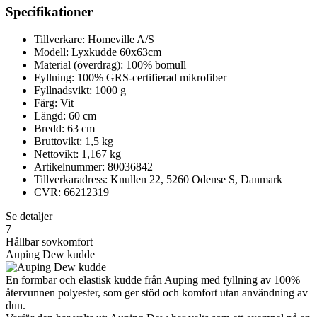
Specifikationer
Tillverkare: Homeville A/S
Modell: Lyxkudde 60x63cm
Material (överdrag): 100% bomull
Fyllning: 100% GRS-certifierad mikrofiber
Fyllnadsvikt: 1000 g
Färg: Vit
Längd: 60 cm
Bredd: 63 cm
Bruttovikt: 1,5 kg
Nettovikt: 1,167 kg
Artikelnummer: 80036842
Tillverkaradress: Knullen 22, 5260 Odense S, Danmark
CVR: 66212319
Se detaljer
7
Hållbar sovkomfort
Auping Dew kudde
En formbar och elastisk kudde från Auping med fyllning av 100%
återvunnen polyester, som ger stöd och komfort utan användning av
dun.