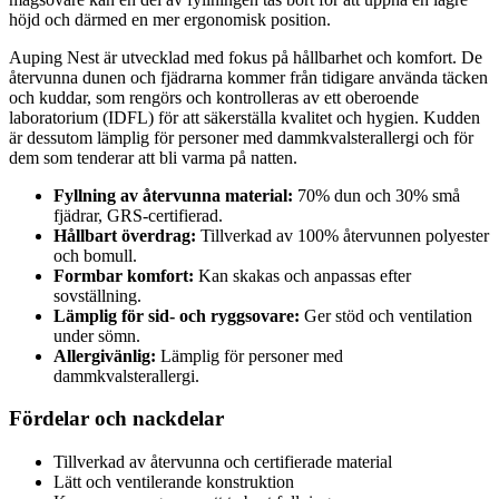
höjd och därmed en mer ergonomisk position.
Auping Nest är utvecklad med fokus på hållbarhet och komfort. De
återvunna dunen och fjädrarna kommer från tidigare använda täcken
och kuddar, som rengörs och kontrolleras av ett oberoende
laboratorium (IDFL) för att säkerställa kvalitet och hygien. Kudden
är dessutom lämplig för personer med dammkvalsterallergi och för
dem som tenderar att bli varma på natten.
Fyllning av återvunna material:
70% dun och 30% små
fjädrar, GRS-certifierad.
Hållbart överdrag:
Tillverkad av 100% återvunnen polyester
och bomull.
Formbar komfort:
Kan skakas och anpassas efter
sovställning.
Lämplig för sid- och ryggsovare:
Ger stöd och ventilation
under sömn.
Allergivänlig:
Lämplig för personer med
dammkvalsterallergi.
Fördelar och nackdelar
Tillverkad av återvunna och certifierade material
Lätt och ventilerande konstruktion