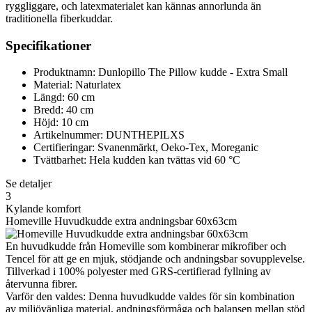
ryggliggare, och latexmaterialet kan kännas annorlunda än
traditionella fiberkuddar.
Specifikationer
Produktnamn: Dunlopillo The Pillow kudde - Extra Small
Material: Naturlatex
Längd: 60 cm
Bredd: 40 cm
Höjd: 10 cm
Artikelnummer: DUNTHEPILXS
Certifieringar: Svanenmärkt, Oeko-Tex, Moreganic
Tvättbarhet: Hela kudden kan tvättas vid 60 °C
Se detaljer
3
Kylande komfort
Homeville Huvudkudde extra andningsbar 60x63cm
En huvudkudde från Homeville som kombinerar mikrofiber och
Tencel för att ge en mjuk, stödjande och andningsbar sovupplevelse.
Tillverkad i 100% polyester med GRS-certifierad fyllning av
återvunna fibrer.
Varför den valdes: Denna huvudkudde valdes för sin kombination
av miljövänliga material, andningsförmåga och balansen mellan stöd