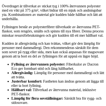
Överdraget är tillverkat av stickat tyg i 100% återvunnen polyester
med en vikt på 375 g/m², vilket bidrar till en mjuk och andningsbar
yta. Kombinationen av material gör kudden både hållbar och lätt att
underhålla.
Fyllningen består av polyesterfibrer tillverkade av återvunna PET-
flaskor, som rengörs, smälts och spinns till nya fibrer. Denna process
minskar resursförbrukningen och gör kudden till ett mer hållbart val.
Kudden är allergivänlig och kan tvättas, vilket gör den lämplig för
personer med dammallergi. Den rekommenderas särskilt för dem
som sover på rygg eller sida, men kan också anpassas för magsovare
genom att ta bort en del av fyllningen för att uppnå en lägre höjd.
Fyllning av återvunnen polyester:
Fiberkulor av Dacron
Eco ger formbart stöd och lång hållbarhet.
Allergivänlig:
Lämplig för personer med dammallergi och lätt
att tvätta.
Justerbar komfort:
Fastheten kan ändras genom att lägga till
eller ta bort fyllning.
Hållbart val:
Tillverkad av återvunna material, inklusive
PET-flaskor.
Lämplig för flera sovställningar:
Särskilt bra för rygg- och
sidosovare.