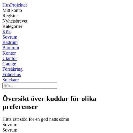
Hus
Projektet
Mitt konto
Register
Nyhetsbrevet
Kategorier
Kök
Sovrum
Badrum
Barnrum
Kontor
Utanför
Garage
Försäkring
Fritidshus
Snickare
Översikt över kuddar för olika
preferenser
Hitta rätt stöd för en god natts sömn
Sovrum
Sovrum