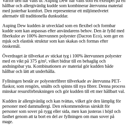
Varför den har valts ut: Auping Dew har valts som ett exempel på en
hållbar och allergivänlig kudde som kombinerar återvunna material
med justerbar komfort. Den representerar ett miljömedvetet
alternativ till traditionella dunkuddar.
Auping Dew kudden är utvecklad som en flexibel och formbar
kudde som kan anpassas efter användarens behov. Den är fylld med
fiberkulor av 100% återvunnen polyester (Dacron Eco), som ger en
mjuk och elastisk struktur som kan skakas och formas efter
önskemål.
Överdraget är tillverkat av stickat tyg i 100% återvunnen polyester
med en vikt på 375 g/m², vilket bidrar till en behaglig och
andningsbar yta. Kombinationen av material gör kudden både
hållbar och lätt att underhålla.
Fyllningen består av polyesterfibrer tillverkade av återvunna PET-
flaskor, som rengörs, smälts och spinns till nya fibrer. Denna process
minskar resursförbrukningen och gör kudden till ett mer hållbart val.
Kudden är allergivänlig och kan tvättas, vilket gör den lämplig för
personer med dammallergi. Den rekommenderas särskilt för
personer som sover på rygg eller sida, men kan justeras i höjd och
fasthet genom att ta bort en del av fyllningen om man sover på
mage.