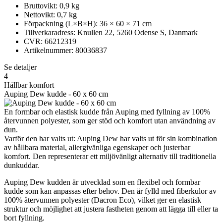
Bruttovikt: 0,9 kg
Nettovikt: 0,7 kg
Förpackning (L×B×H): 36 × 60 × 71 cm
Tillverkaradress: Knullen 22, 5260 Odense S, Danmark
CVR: 66212319
Artikelnummer: 80036837
Se detaljer
4
Hållbar komfort
Auping Dew kudde - 60 x 60 cm
En formbar och elastisk kudde från Auping med fyllning av 100%
återvunnen polyester, som ger stöd och komfort utan användning av
dun.
Varför den har valts ut: Auping Dew har valts ut för sin kombination
av hållbara material, allergivänliga egenskaper och justerbar
komfort. Den representerar ett miljövänligt alternativ till traditionella
dunkuddar.
Auping Dew kudden är utvecklad som en flexibel och formbar
kudde som kan anpassas efter behov. Den är fylld med fiberkulor av
100% återvunnen polyester (Dacron Eco), vilket ger en elastisk
struktur och möjlighet att justera fastheten genom att lägga till eller ta
bort fyllning.