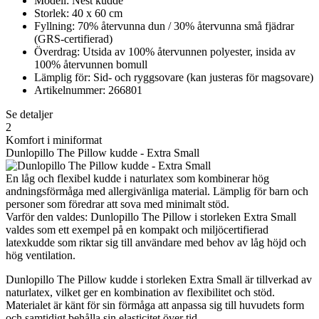
Modell: Nest kudde
Storlek: 40 x 60 cm
Fyllning: 70% återvunna dun / 30% återvunna små fjädrar
(GRS-certifierad)
Överdrag: Utsida av 100% återvunnen polyester, insida av
100% återvunnen bomull
Lämplig för: Sid- och ryggsovare (kan justeras för magsovare)
Artikelnummer: 266801
Se detaljer
2
Komfort i miniformat
Dunlopillo The Pillow kudde - Extra Small
En låg och flexibel kudde i naturlatex som kombinerar hög
andningsförmåga med allergivänliga material. Lämplig för barn och
personer som föredrar att sova med minimalt stöd.
Varför den valdes: Dunlopillo The Pillow i storleken Extra Small
valdes som ett exempel på en kompakt och miljöcertifierad
latexkudde som riktar sig till användare med behov av låg höjd och
hög ventilation.
Dunlopillo The Pillow kudde i storleken Extra Small är tillverkad av
naturlatex, vilket ger en kombination av flexibilitet och stöd.
Materialet är känt för sin förmåga att anpassa sig till huvudets form
och samtidigt behålla sin elasticitet över tid.