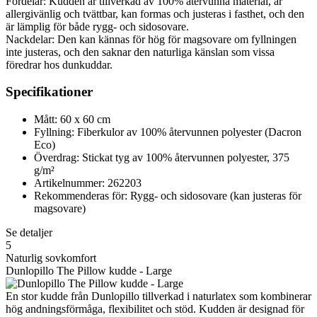
Fördelar: Kudden är tillverkad av 100% återvunna material, är
allergivänlig och tvättbar, kan formas och justeras i fasthet, och den
är lämplig för både rygg- och sidosovare.
Nackdelar: Den kan kännas för hög för magsovare om fyllningen
inte justeras, och den saknar den naturliga känslan som vissa
föredrar hos dunkuddar.
Specifikationer
Mått: 60 x 60 cm
Fyllning: Fiberkulor av 100% återvunnen polyester (Dacron
Eco)
Överdrag: Stickat tyg av 100% återvunnen polyester, 375
g/m²
Artikelnummer: 262203
Rekommenderas för: Rygg- och sidosovare (kan justeras för
magsovare)
Se detaljer
5
Naturlig sovkomfort
Dunlopillo The Pillow kudde - Large
En stor kudde från Dunlopillo tillverkad i naturlatex som kombinerar
hög andningsförmåga, flexibilitet och stöd. Kudden är designad för